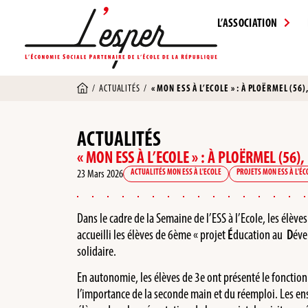
L’ASSOCIATION
/
ACTUALITÉS
/
« MON ESS À L’ECOLE » : À PLOËRMEL (
ACTUALITÉS
« MON ESS À L’ECOLE » : À PLOËRMEL (5
23 Mars 2026
ACTUALITÉS MON ESS À L'ECOLE
PROJETS MON ESS À L'ÉC
Dans le cadre de la Semaine de l’ESS à l’Ecole, les él
accueilli les élèves de 6ème « projet
É
ducation au
D
év
solidaire.
En autonomie, les élèves de 3e ont présenté le fonctio
l’importance de la seconde main et du réemploi. Les ens