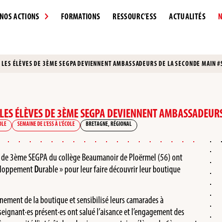
NOS ACTIONS
FORMATIONS
RESSOURC’ESS
ACTUALITÉS
N
56), LES ÉLÈVES DE 3ÈME SEGPA DEVIENNENT AMBASSADEURS DE LA SECONDE MAIN 
6), LES ÉLÈVES DE 3ÈME SEGPA DEVIENNENT AMBASSADEUR
OLE
SEMAINE DE L’ESS À L’ÉCOLE
BRETAGNE
,
RÉGIONAL
èves de 3ème SEGPA du collège Beaumanoir de Ploërmel (56) ont
eloppement
D
urable » pour leur faire découvrir leur boutique
nnement de la boutique et sensibilisé leurs camarades à
eignant·es présent·es ont salué l’aisance et l’engagement des