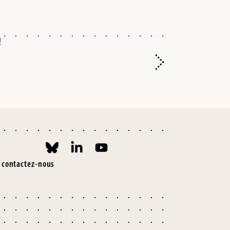
!
#
9 
contactez-nous