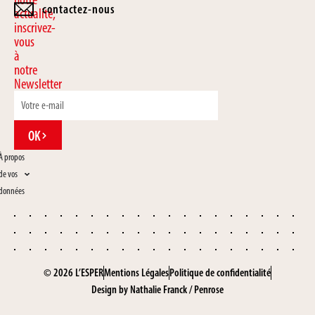
contactez-nous
actualité,
inscrivez-
vous
à
notre
Newsletter
OK
À propos
de vos
données
© 2026 L’ESPER
Mentions Légales
Politique de confidentialité
Design by
Nathalie Franck
/
Penrose