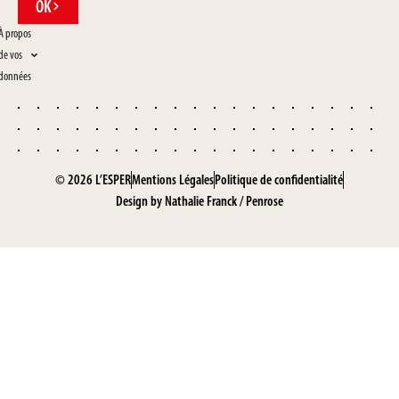
OK
À propos
de vos
données
© 2026 L’ESPER
Mentions Légales
Politique de confidentialité
Design by
Nathalie Franck
/
Penrose