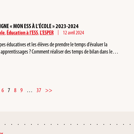
GNE « MON ESS À L’ÉCOLE » 2023-2024
ole
,
Éducation à l’ESS
,
L'ESPER
12 avril 2024
pes éducatives et les élèves de prendre le temps d’évaluer la
es apprentissages ? Comment réaliser des temps de bilan dans le…
6
7
8
9
…
37
>>
er