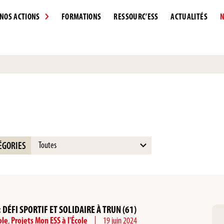
NOS ACTIONS
FORMATIONS
RESSOURC’ESS
ACTUALITÉS
N
15
ÉGORIES
results
available
: DÉFI SPORTIF ET SOLIDAIRE À TRUN (61)
ole
,
Projets Mon ESS à l'École
19 juin 2024