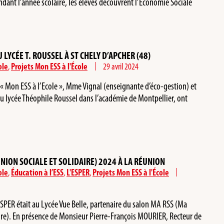
ndant l’année scolaire, les élèves découvrent l’Économie Sociale
LYCÉE T. ROUSSEL À ST CHELY D’APCHER (48)
ole
,
Projets Mon ESS à l'École
29 avril 2024
« Mon ESS à l’Ecole », Mme Vignal (enseignante d’éco-gestion) et
u lycée Théophile Roussel dans l’académie de Montpellier, ont
NION SOCIALE ET SOLIDAIRE) 2024 À LA RÉUNION
ole
,
Éducation à l’ESS
,
L'ESPER
,
Projets Mon ESS à l'École
’ESPER était au Lycée Vue Belle, partenaire du salon MA RSS (Ma
ire). En présence de Monsieur Pierre-François MOURIER, Recteur de