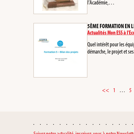
l’Académie,…
5ÈME FORMATION EN LI
Actualités Mon ESS à l'Ec
Quel intérêt pour les équi
démarche, le projet et s
<<
1
…
5
Suivez notre actualité, inscrivez-vous à notre Newslett