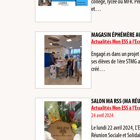
collège, lycée ou MFR. Pe
et…
MAGASIN ÉPHÉMÈRE AU 
Actualités Mon ESS à l'Ec
Engagé.es dans un projet 
ses élèves de 1ère STMG a
créé…
SALON MA RSS (MA RÉU
Actualités Mon ESS à l'Ec
24 avril 2024
Le lundi 22 avril 2024, L
Réunion Sociale et Solida