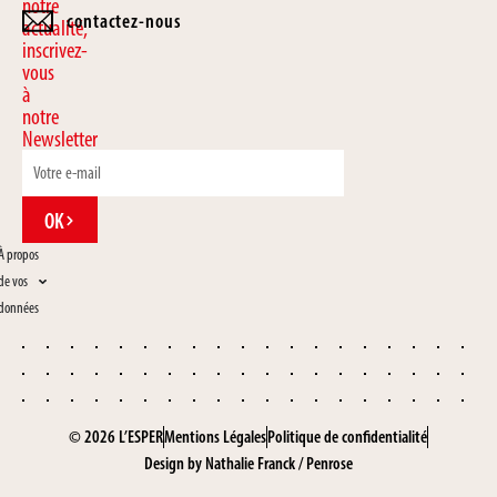
notre
contactez-nous
actualité,
inscrivez-
vous
à
notre
Newsletter
OK
À propos
de vos
données
© 2026 L’ESPER
Mentions Légales
Politique de confidentialité
Design by
Nathalie Franck
/
Penrose