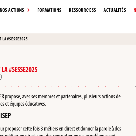
NOS ACTIONS
FORMATIONS
RESSOURC’ESS
ACTUALITÉS
N
T LA #SESSE2025
 LA #SESSE2025
SPER propose, avec ses membres et partenaires, plusieurs actions de
ves et équipes éducatives.
NISEP
r proposer cette fois 3 métiers en direct et donner la parole à des
 les métiers en direct sont des rencontres en visioconférence qui