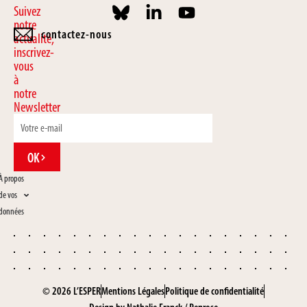
Suivez
notre
contactez-nous
actualité,
inscrivez-
vous
à
notre
Newsletter
OK
À propos
de vos
données
© 2026 L’ESPER
Mentions Légales
Politique de confidentialité