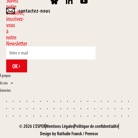
Suivez
notre
contactez-nous
actualité,
inscrivez-
vous
à
notre
Newsletter
OK
À propos
de vos
données
© 2026 L’ESPER
Mentions Légales
Politique de confidentialité
Design by
Nathalie Franck
/
Penrose