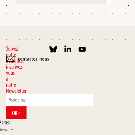
Suivez
notre
contactez-nous
actualité,
inscrivez-
vous
à
notre
Newsletter
OK
À propos
de vos