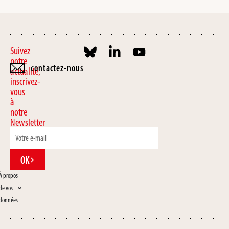
Suivez
notre
contactez-nous
actualité,
inscrivez-
vous
à
notre
Newsletter
OK
À propos
de vos
données