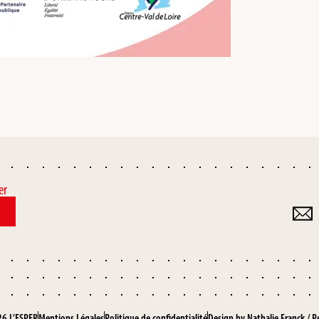
er
6 L’ESPER
Mentions Légales
Politique de confidentialité
Design by
Nathalie Franck
/
P