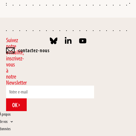
Suivez
notre
contactez-nous
actualité,
inscrivez-
vous
à
notre
Newsletter
OK
À propos
de vos
données