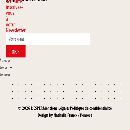
actualité,
inscrivez-
vous
à
notre
Newsletter
OK
À propos
de vos
données
© 2026 L’ESPER
Mentions Légales
Politique de confidentialité
Design by
Nathalie Franck
/
Penrose