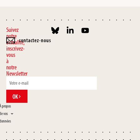
Suivez
notre
contactez-nous
actualité,
inscrivez-
vous
à
notre
Newsletter
OK
À propos
de vos
données