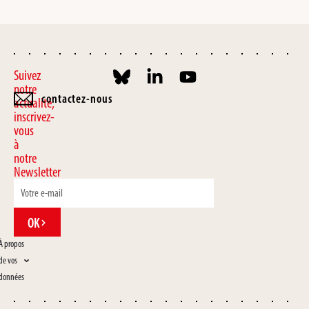
Suivez
notre
contactez-nous
actualité,
inscrivez-
vous
à
notre
Newsletter
OK
À propos
de vos
données