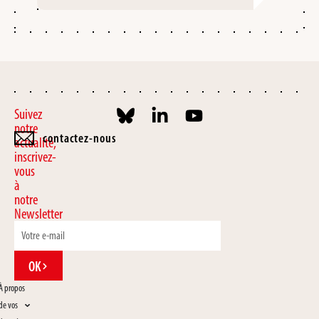
Suivez
notre
contactez-nous
actualité,
inscrivez-
vous
à
notre
Newsletter
OK
À propos
de vos