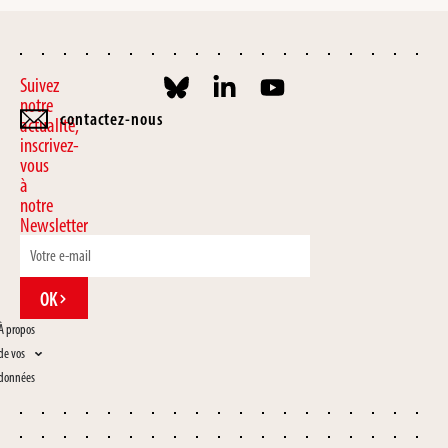
Suivez
notre
contactez-nous
actualité,
inscrivez-
vous
à
notre
Newsletter
OK
À propos
de vos
données