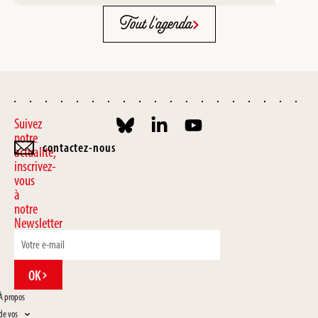
Tout l'agenda
Suivez
notre
contactez-nous
actualité,
inscrivez-
vous
à
notre
Newsletter
OK
À propos
de vos