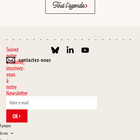
Tout l'agenda
Suivez
notre
contactez-nous
actualité,
inscrivez-
vous
à
notre
Newsletter
OK
À propos
de vos