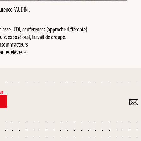
aurence FAUDIN :
classe : CDI, conférences (approche différente)
 quiz, exposé oral, travail de groupe…
consomm’acteurs
r les élèves »
er