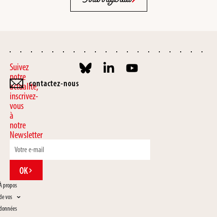
Suivez
notre
contactez-nous
actualité,
inscrivez-
vous
à
notre
Newsletter
OK
À propos
de vos
données