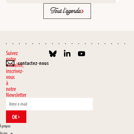
Tout l'agenda
Suivez
notre
contactez-nous
actualité,
inscrivez-
vous
à
notre
Newsletter
OK
À propos
de vos