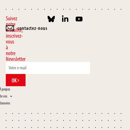
Suivez
notre
contactez-nous
actualité,
inscrivez-
vous
à
notre
Newsletter
OK
À propos
de vos
données