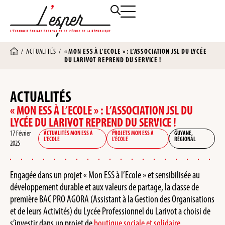
/
ACTUALITÉS
/
« MON ESS À L’ECOLE » : L’ASSOCIATION JSL DU LYCÉE
DU LARIVOT REPREND DU SERVICE !
ACTUALITÉS
« MON ESS À L’ECOLE » : L’ASSOCIATION JSL DU
LYCÉE DU LARIVOT REPREND DU SERVICE !
17 Février
ACTUALITÉS MON ESS À
PROJETS MON ESS À
GUYANE
,
L'ECOLE
L'ÉCOLE
RÉGIONAL
2025
Engagée dans un projet « Mon ESS à l’Ecole » et sensibilisée au
développement durable et aux valeurs de partage, la classe de
première BAC PRO AGORA (Assistant à la Gestion des Organisations
et de leurs Activités) du Lycée Professionnel du Larivot a choisi de
s’investir dans un projet de
boutique sociale et solidaire.