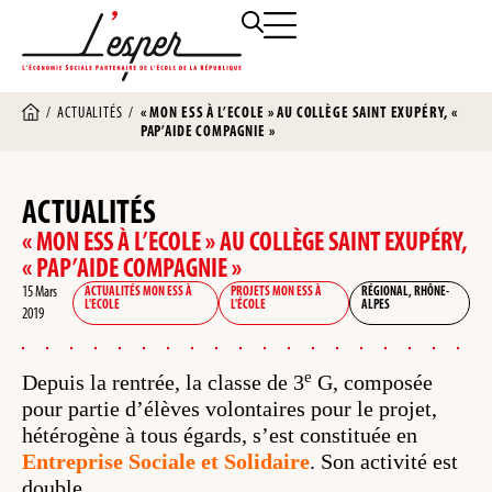
/
ACTUALITÉS
/
« MON ESS À L’ECOLE » AU COLLÈGE SAINT EXUPÉRY, «
PAP’AIDE COMPAGNIE »
ACTUALITÉS
« MON ESS À L’ECOLE » AU COLLÈGE SAINT EXUPÉRY,
« PAP’AIDE COMPAGNIE »
15 Mars
ACTUALITÉS MON ESS À
PROJETS MON ESS À
RÉGIONAL
,
RHÔNE-
L'ECOLE
L'ÉCOLE
ALPES
2019
e
Depuis la rentrée, la classe de 3
G, composée
pour partie d’élèves volontaires pour le projet,
hétérogène à tous égards, s’est constituée en
Entreprise Sociale et Solidaire
. Son activité est
double.