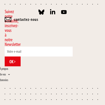
Suivez
notre
contactez-nous
actualité,
inscrivez-
vous
à
notre
Newsletter
OK
À propos
de vos
données