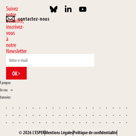
Suivez
notre
contactez-nous
actualité,
inscrivez-
vous
à
notre
Newsletter
OK
À propos
de vos
données
© 2026 L’ESPER
Mentions Légales
Politique de confidentialité