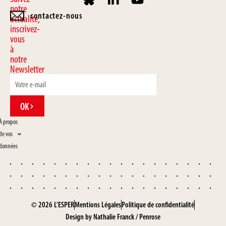
notre
contactez-nous
actualité,
inscrivez-
vous
à
notre
Newsletter
OK
À propos
de vos
données
© 2026 L’ESPER
Mentions Légales
Politique de confidentialité
Design by
Nathalie Franck
/
Penrose