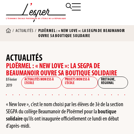
/
ACTUALITÉS
/
PLOËRMEL : « NEW LOVE »: LA SEGPA DE BEAUMANOIR
OUVRE SA BOUTIQUE SOLIDAIRE
ACTUALITÉS
PLOËRMEL : « NEW LOVE »: LA SEGPA DE
BEAUMANOIR OUVRE SA BOUTIQUE SOLIDAIRE
8 Février
ACTUALITÉS MON ESS À
PROJETS MON ESS À
BRETAGNE
,
L'ECOLE
L'ÉCOLE
RÉGIONAL
2019
« New love », c’est le nom choisi par les élèves de 3è de la section
SEGPA du collège Beaumanoir de Ploërmel pour la
boutique
solidaire
qu’ils ont inaugurée officiellement ce lundi en début
d’après-midi.