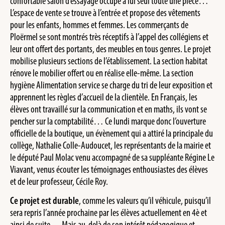
confortable salon d’essayage occupe à lui seul toute une pièce…
L’espace de vente se trouve à l’entrée et propose des vêtements
pour les enfants, hommes et femmes. Les commerçants de
Ploërmel se sont montrés très réceptifs à l’appel des collégiens et
leur ont offert des portants, des meubles en tous genres. Le projet
mobilise plusieurs sections de l’établissement. La section habitat
rénove le mobilier offert ou en réalise elle-même. La section
hygiène Alimentation service se charge du tri de leur exposition et
apprennent les règles d’accueil de la clientèle. En Français, les
élèves ont travaillé sur la communication et en maths, ils vont se
pencher sur la comptabilité… Ce lundi marque donc l’ouverture
officielle de la boutique, un évènement qui a attiré la principale du
collège, Nathalie Colle-Audoucet, les représentants de la mairie et
le député Paul Molac venu accompagné de sa suppléante Régine Le
Viavant, venus écouter les témoignages enthousiastes des élèves
et de leur professeur, Cécile Roy.
Ce projet est durable
, comme les valeurs qu’il véhicule, puisqu’il
sera repris l’année prochaine par les élèves actuellement en 4è et
ainsi de suite… Mais au-delà de son intérêt pédagogique et