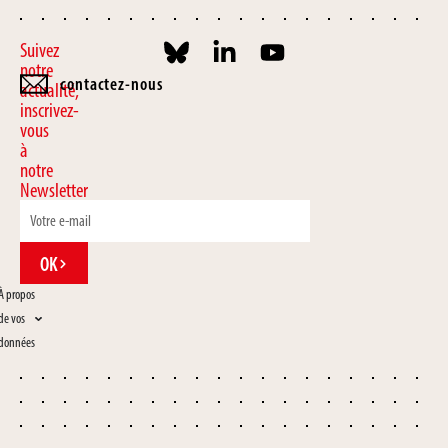
Suivez
notre
contactez-nous
actualité,
inscrivez-
vous
à
notre
Newsletter
OK
À propos
de vos
données