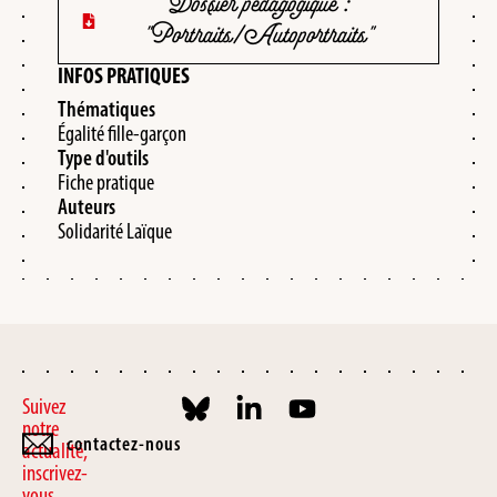
Dossier pédagogique :
"Portraits/Autoportraits"
INFOS PRATIQUES
Thématiques
Égalité fille-garçon​
Type d'outils
Fiche pratique
Auteurs
Solidarité Laïque
Suivez
notre
contactez-nous
actualité,
inscrivez-
vous