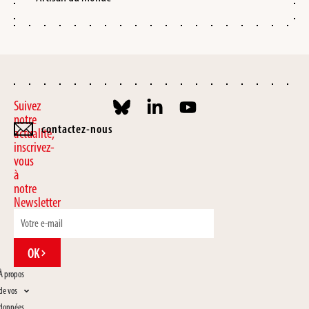
Suivez
notre
contactez-nous
actualité,
inscrivez-
vous
à
notre
Newsletter
OK
À propos
de vos
données