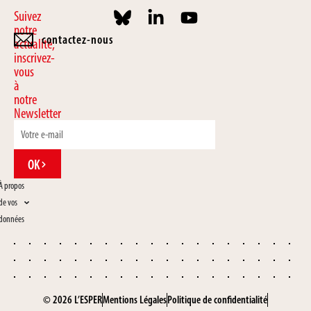
Suivez
notre
contactez-nous
actualité,
inscrivez-
vous
à
notre
Newsletter
OK
À propos
de vos
données
© 2026 L’ESPER
Mentions Légales
Politique de confidentialité