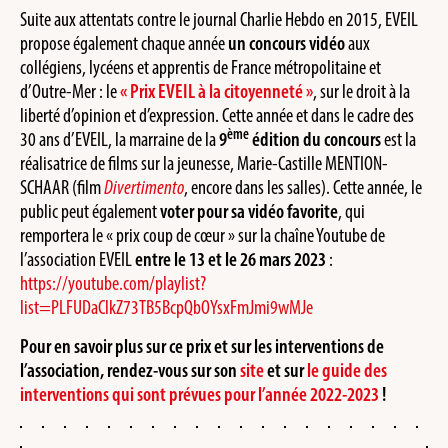
Suite aux attentats contre le journal Charlie Hebdo en 2015, EVEIL
propose également chaque année
un concours vidéo
aux
collégiens, lycéens et apprentis de France métropolitaine et
d’Outre-Mer : le
« Prix EVEIL à la citoyenneté »
, sur le droit à la
liberté d’opinion et d’expression. Cette année et dans le cadre des
ème
30 ans d’EVEIL, la marraine de la
9
édition du concours
est la
réalisatrice de films sur la jeunesse, Marie-Castille MENTION-
SCHAAR (film
Divertimento
, encore dans les salles). Cette année, le
public peut également
voter pour sa vidéo favorite
, qui
remportera le « prix coup de cœur » sur la chaîne Youtube de
l’association EVEIL
entre le 13 et le 26 mars 2023
:
https://youtube.com/playlist?
list=PLFUDaClkZ73TB5BcpQbOYsxFmJmi9wMJe
Pour en savoir plus sur ce prix et sur les interventions de
l’association, rendez-vous sur son
site
et sur
le guide des
interventions qui sont prévues pour l’année 2022-2023
!