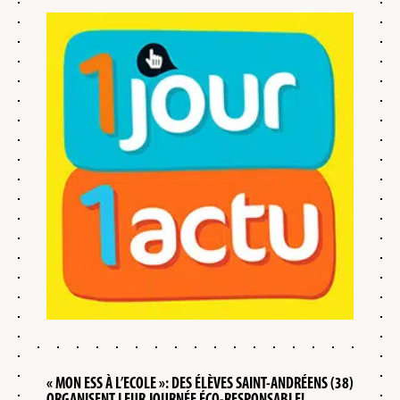
« MON ESS À L’ECOLE »: DES ÉLÈVES SAINT-ANDRÉENS (38)
ORGANISENT LEUR JOURNÉE ÉCO-RESPONSABLE!