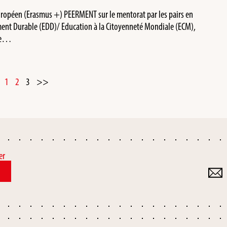
européen (Erasmus +) PEERMENT sur le mentorat par les pairs en
nt Durable (EDD)/ Education à la Citoyenneté Mondiale (ECM),
ite…
1
2
3
>>
er