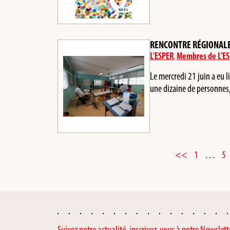
RENCONTRE RÉGIONALE
L'ESPER
,
Membres de L’E
Le mercredi 21 juin a eu 
une dizaine de personnes,
<<
1
…
5
Suivez notre actualité, inscrivez-vous à notre Newslett