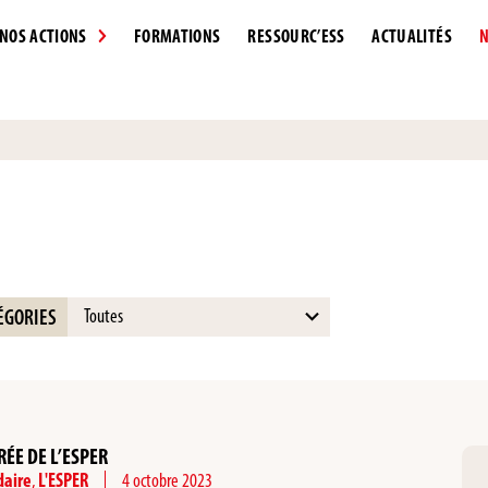
NOS ACTIONS
FORMATIONS
RESSOURC’ESS
ACTUALITÉS
N
15
ÉGORIES
results
available
RÉE DE L’ESPER
daire
,
L'ESPER
4 octobre 2023