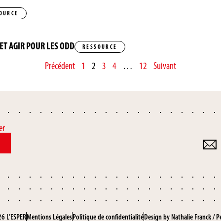
OURCE
 ET AGIR POUR LES ODD
RESSOURCE
Précédent
1
2
3
4
…
12
Suivant
er
6 L’ESPER
Mentions Légales
Politique de confidentialité
Design by
Nathalie Franck
/
P