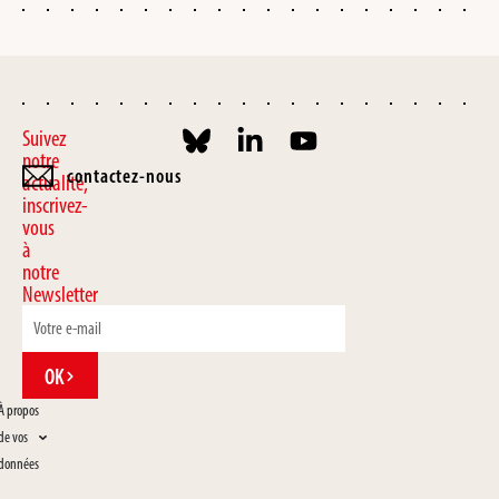
Suivez
notre
contactez-nous
actualité,
inscrivez-
vous
à
notre
Newsletter
OK
À propos
de vos
données