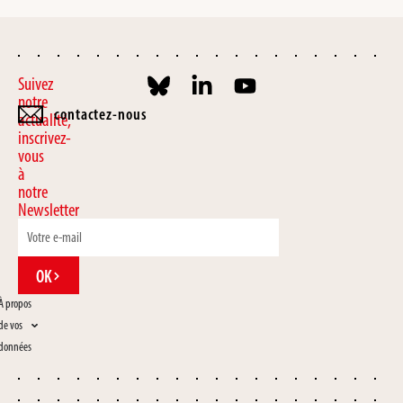
Suivez
notre
contactez-nous
actualité,
inscrivez-
vous
à
notre
Newsletter
OK
À propos
de vos
données