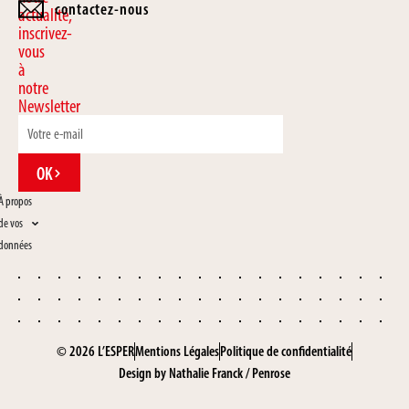
contactez-nous
actualité,
inscrivez-
vous
à
notre
Newsletter
OK
À propos
de vos
données
© 2026 L’ESPER
Mentions Légales
Politique de confidentialité
Design by
Nathalie Franck
/
Penrose