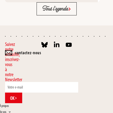
Tout l'agenda
Suivez
notre
contactez-nous
actualité,
inscrivez-
vous
à
notre
Newsletter
OK
À propos
de vos