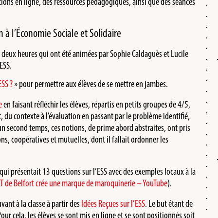
ns en ligne, des ressources pédagogiques, ainsi que des séances
n à l’Économie Sociale et Solidaire
e deux heures qui ont été animées par Sophie Caldaguès et Lucile
ESS.
ESS ?
» pour permettre aux élèves de se mettre en jambes.
e
en faisant réfléchir les élèves, répartis en petits groupes de 4/5,
t, du contexte à l’évaluation en passant par le problème identifié,
un second temps, ces notions, de prime abord abstraites, ont pris
ons, coopératives et mutuelles, dont il fallait ordonner les
 qui présentait 13 questions sur l’ESS avec des exemples locaux à la
SAT de Belfort crée une marque de maroquinerie – YouTube
).
nt à la classe à partir des
Idées Reçues sur l’ESS
. Le but étant de
ur cela, les élèves se sont mis en ligne et se sont positionnés soit