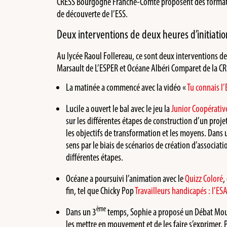
CRESS Bourgogne Franche-Comté proposent des formatio
de découverte de l’ESS.
Deux interventions de deux heures d’initiatio
Au lycée Raoul Follereau, ce sont deux interventions d
Marsault de L’ESPER et Océane Albéri Comparet de la CR
La matinée a commencé avec la vidéo «
Tu connais l’
Lucile a ouvert le bal avec le jeu la
Junior Coopérativ
sur les différentes étapes de construction d’un proje
les objectifs de transformation et les moyens. Dans 
sens par le biais de scénarios de création d’associati
différentes étapes.
Océane a poursuivi l’animation avec le
Quizz Coloré
,
fin, tel que Chicky Pop
Travailleurs handicapés : l’E
ème
Dans un 3
temps, Sophie a proposé un Débat Mouva
les mettre en mouvement et de les faire s’exprimer. Po