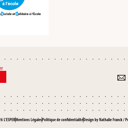
er
6 L’ESPER
Mentions Légales
Politique de confidentialité
Design by
Nathalie Franck
/
P