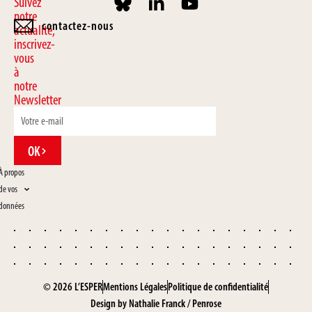
Suivez
notre
contactez-nous
actualité,
inscrivez-
vous
à
notre
Newsletter
OK
À propos
de vos
données
© 2026 L’ESPER
Mentions Légales
Politique de confidentialité
Design by
Nathalie Franck
/
Penrose