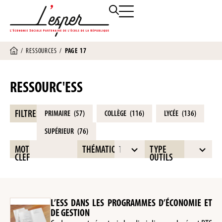
/
RESSOURCES
/
PAGE 17
RESSOURC'ESS
FILTRES
PRIMAIRE
(57)
COLLÈGE
(116)
LYCÉE
(136)
SUPÉRIEUR
(76)
16
10
MOT
THÉMATIQUE
TYPE
Toutes
Tous
CLEF
OUTILS
results
results
available
available
L’ESS DANS LES PROGRAMMES D’ÉCONOMIE ET
DE GESTION