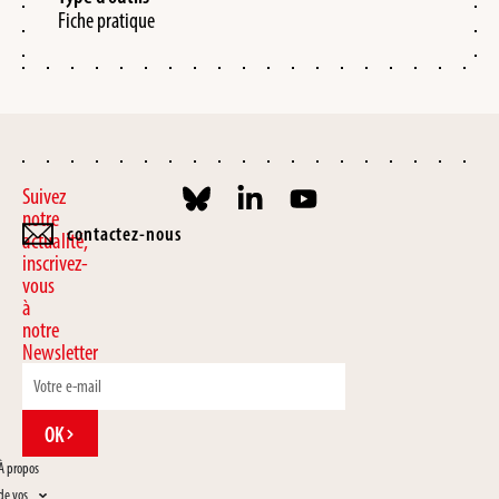
Fiche pratique
Suivez
notre
contactez-nous
actualité,
inscrivez-
vous
à
notre
Newsletter
OK
À propos
de vos