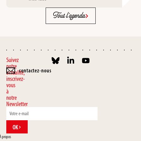
Tout l'agenda
Suivez
notre
contactez-nous
actualité,
inscrivez-
vous
à
notre
Newsletter
OK
À propos