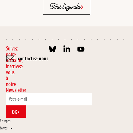
Tout l'agenda
Suivez
notre
contactez-nous
actualité,
inscrivez-
vous
à
notre
Newsletter
OK
À propos
de vos