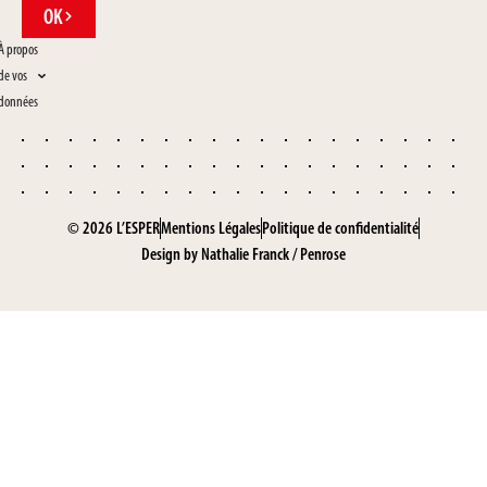
OK
À propos
de vos
données
© 2026 L’ESPER
Mentions Légales
Politique de confidentialité
Design by
Nathalie Franck
/
Penrose