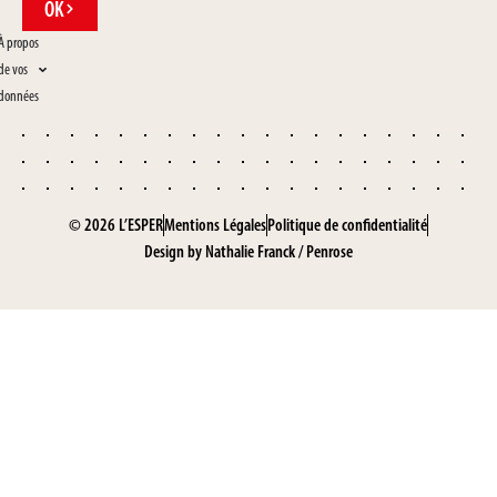
OK
À propos
de vos
données
© 2026 L’ESPER
Mentions Légales
Politique de confidentialité
Design by
Nathalie Franck
/
Penrose