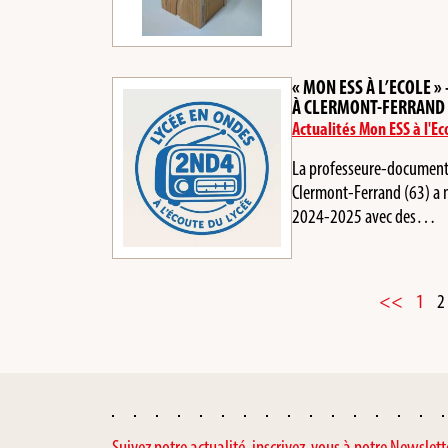
« MON ESS À L’ECOLE »
À CLERMONT-FERRAND (
Actualités Mon ESS à l'Ec
La professeure-documental
Clermont-Ferrand (63) a m
2024-2025 avec des…
<<
1
2
Suivez notre actualité, inscrivez-vous à notre Newslett